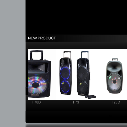
F78D
F73
F28D
Guangzhou 