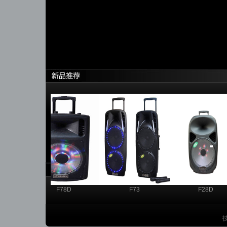
F78D
F73
F28D
技