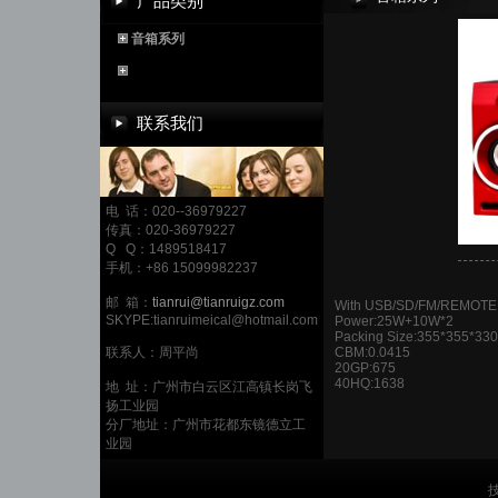
产品类别
音箱系列
联系我们
电 话：020--36979227
传真：020-36979227
Q Q：1489518417
手机：+86 15099982237
邮 箱：
tianrui@tianruigz.com
With USB/SD/FM/REMOTE
SKYPE:tianruimeical@hotmail.com
Power:25W+10W*2
Packing Size:355*355*330
联系人：周平尚
CBM:0.0415
20GP:675
40HQ:1638
地 址：广州市白云区江高镇长岗飞
扬工业园
分厂地址：广州市花都东镜德立工
业园
技