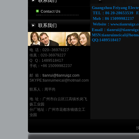
联系我们
Guangzhou Feiyang Electr
Contact Us
TEL：86 20-28653539 F
Mob：86 15099982237
Website：
www.tianruigz.
联系我们
Email：
tianrui@tianruig
MSN:tianruimeical@hot
QQ:1489518417
电 话：020--36979227
传真：020-36979227
Q Q：1489518417
手机：+86 15099982237
邮 箱：
tianrui@tianruigz.com
SKYPE:tianruimeical@hotmail.com
联系人：周平尚
地 址：广州市白云区江高镇长岗飞
扬工业园
分厂地址：广州市花都东镜德立工
业园
技