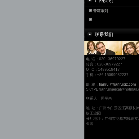
产品类别
音箱系列
联系我们
电 话：020--36979227
传真：020-36979227
Q Q：1489518417
手机：+86 15099982237
邮 箱：
tianrui@tianruigz.com
SKYPE:tianruimeical@hotmail
联系人：周平尚
地 址：广州市白云区江高镇长
扬工业园
分厂地址：广州市花都东镜德立
业园