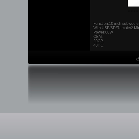
Function:10 inch subwoofe
With USB/SD/Remote/2 Mi
Power:60W
CBM:
20GP:
40HQ:
技