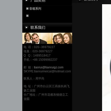
产品类别
音箱系列
联系我们
电 话：020--36979227
传真：020-36979227
Q Q：1489518417
手机：+86 15099982237
邮 箱：
tianrui@tianruigz.com
SKYPE:tianruimeical@hotmail.com
联系人：周平尚
地 址：广州市白云区江高镇长岗飞
扬工业园
分厂地址：广州市花都东镜德立工
业园