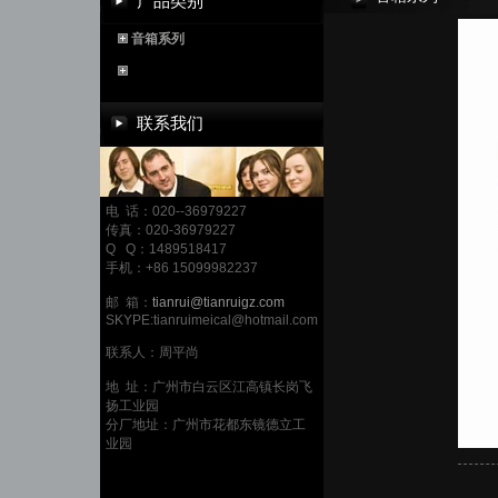
产品类别
音箱系列
联系我们
电 话：020--36979227
传真：020-36979227
Q Q：1489518417
手机：+86 15099982237
邮 箱：
tianrui@tianruigz.com
SKYPE:tianruimeical@hotmail.com
联系人：周平尚
地 址：广州市白云区江高镇长岗飞
扬工业园
分厂地址：广州市花都东镜德立工
业园