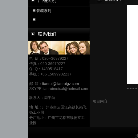
产品类别
音箱系列
联系我们
电 话：020--36979227
传真：020-36979227
Q Q：1489518417
手机：+86 15099982237
邮 箱：
tianrui@tianruigz.com
SKYPE:tianruimeical@hotmail.com
联系人：周平尚
项目内容
地 址：广州市白云区江高镇长岗飞
扬工业园
分厂地址：广州市花都东镜德立工
业园
技