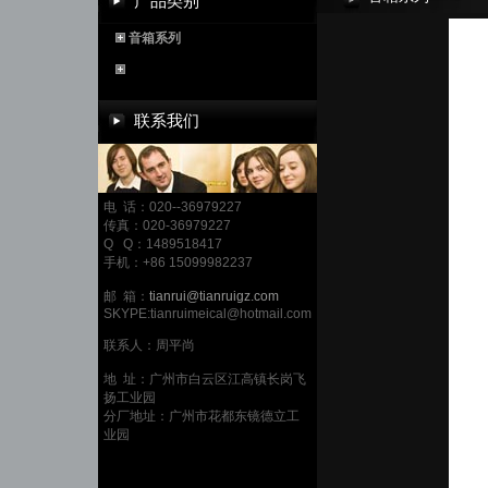
产品类别
音箱系列
联系我们
电 话：020--36979227
传真：020-36979227
Q Q：1489518417
手机：+86 15099982237
邮 箱：
tianrui@tianruigz.com
SKYPE:tianruimeical@hotmail.com
联系人：周平尚
地 址：广州市白云区江高镇长岗飞
扬工业园
分厂地址：广州市花都东镜德立工
业园